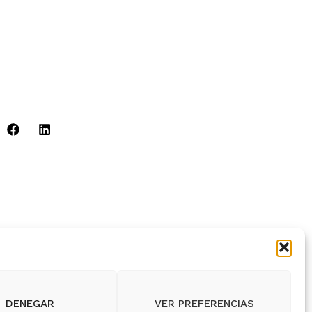
ca de Cookies
Legal
ión:
C. Capitán Lozano, 37, 24600 La Pola de
n, León
:
info@bicisyvacas.es
DENEGAR
VER PREFERENCIAS