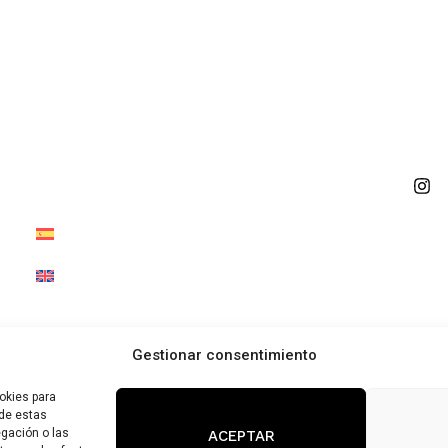
Habitaciones
Políti
Restaurante
Aviso 
Direcc
El Pueblo
Gordó
Email
Blog
Contacto
Gestionar consentimiento
okies para
 de estas
gación o las
ACEPTAR