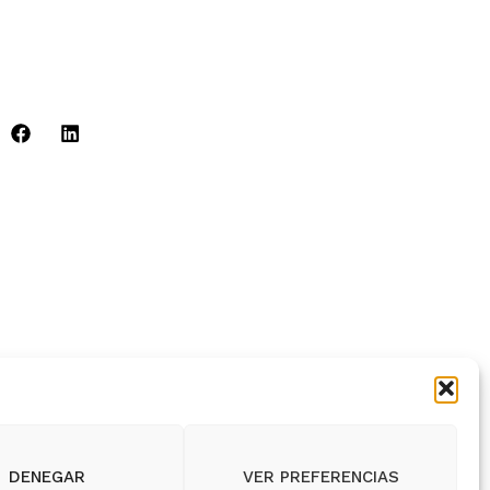
Legal
ión:
C. Capitán Lozano, 37, 24600 La Pola de
n, León
:
info@bicisyvacas.es
DENEGAR
VER PREFERENCIAS