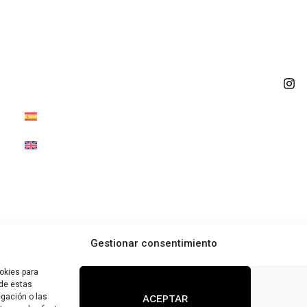
Aviso 
Direcc
El Pueblo
Gordó
Email
Blog
Contacto
Gestionar consentimiento
okies para
 de estas
gación o las
ACEPTAR