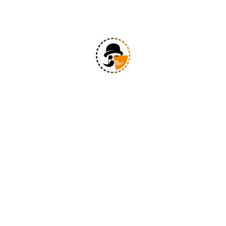
HOME
HABITACIONES
RESTAURANTE
EL 
Home
Políti
Habitaciones
Políti
Restaurante